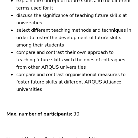
explain the concept of future skills and the different
Seitenbereichs.
terms used for it
Zur
discuss the significance of teaching future skills at
Übersicht
universities
der
select different teaching methods and techniques in
Seitenbereiche
order to foster the development of future skills
among their students
compare and contrast their own approach to
teaching future skills with the ones of colleagues
from other ARQUS universities
compare and contrast organisational measures to
foster future skills at different ARQUS Alliance
universities
Max. number of participants:
30