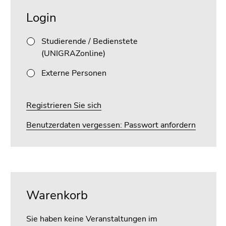
Beginn
Ende
des
dieses
Login
Seitenbereichs:
Seitenbereichs.
Unternavigation:
Zur
Studierende / Bedienstete
Übersicht
(UNIGRAZonline)
der
Seitenbereiche
Externe Personen
Registrieren Sie sich
Benutzerdaten vergessen: Passwort anfordern
Warenkorb
Sie haben keine Veranstaltungen im