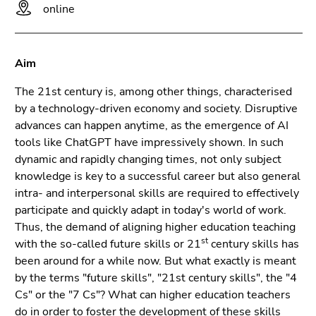
bestätigen
online
Sie diesen
Link.
Aim
Beginn
Zum
des
Inhalt
The 21st century is, among other things, characterised
Seitenbereichs:
(Zugriffstaste
by a technology-driven economy and society. Disruptive
Seitenbereiche:
1)
advances can happen anytime, as the emergence of AI
Zur
tools like ChatGPT have impressively shown. In such
Positionsanzeige
dynamic and rapidly changing times, not only subject
(Zugriffstaste
knowledge is key to a successful career but also general
2)
intra- and interpersonal skills are required to effectively
Zur
participate and quickly adapt in today's world of work.
Hauptnavigation
Thus, the demand of aligning higher education teaching
(Zugriffstaste
st
with the so-called future skills or 21
century skills has
3)
been around for a while now. But what exactly is meant
Zur
by the terms "future skills", "21st century skills", the "4
Unternavigation
Cs" or the "7 Cs"? What can higher education teachers
(Zugriffstaste
do in order to foster the development of these skills