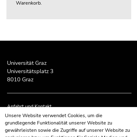
Warenkorb.
Beginn
Ende
Ende
des
dieses
dieses
Seitenbereichs:
Seitenbereichs.
Seitenbereichs.
Zusatzinformationen:
Zur
Zur
Universität Graz
Übersicht
Übersicht
Universitätsplatz 3
der
der
8010 Graz
Seitenbereiche
Seitenbereiche
Anfahrt und Kontakt
Kommunikation und Öffentlichkeitsarbeit
Unsere Website verwendet Cookies, um die
grundlegende Funktionalität unserer Website zu
Moodle
gewährleisten sowie die Zugriffe auf unserer Website zu
UNIGRAZonline