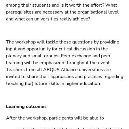
4)
among their students and is it worth the effort? What
Zu
prerequisites are necessary at the organisational level
den
and what can universities really achieve?
Zusatzinformationen
(Zugriffstaste
5)
The workshop will tackle these questions by providing
Zu
input and opportunity for critical discussion in the
den
plenary and small groups. Peer exchange and peer
Seiteneinstellungen
learning will be emphasized throughout the event.
(Benutzer/Sprache)
Teachers from all ARQUS Alliance universities are
(Zugriffstaste
invited to share their approaches and practices regarding
8)
teaching (for) future skills in higher education.
Zur
Suche
(Zugriffstaste
9)
Learning outcomes
Ende
After the workshop, participants will be able to
dieses